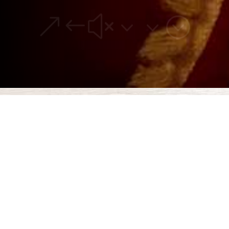
&#x33;
Mitä tarkoittaa Suomen
virallinen Joulupukki?
Joulupukki tulee Suomen Lapista. Vuosittain sadat
tuhannet ihmiset matkustavat luoksemme kokemaan
talven ihmemaan ja tapaamaan oikean joulupukin.