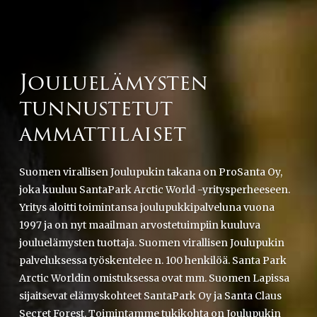
Jouluelämysten
tunnustetut
ammattilaiset
Suomen virallisen Joulupukin takana on ProSanta Oy,
joka kuuluu SantaPark Arctic World -yritysperheeseen.
Yritys aloitti toimintansa joulupukkipalveluna vuona
1997 ja on nyt maailman arvostetuimpiin kuuluva
jouluelämysten tuottaja. Suomen virallisen Joulupukin
palveluksessa työskentelee n. 100 henkilöä. Santa Park
Arctic Worldin omistuksessa ovat mm. Suomen Lapissa
sijaitsevat elämyskohteet SantaPark Oy ja Santa Claus
Secret Forest. Toimintamme tukikohta on Joulupukin